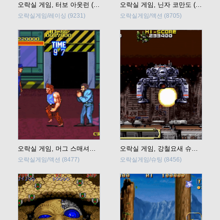
오락실 게임, 터보 아웃런 (Turbo Out Run) 바로 플레이
오락실 게임, 닌자 코만도 (Ninja Commando) 바로 플레이
오락실게임/레이싱
(9231)
오락실게임/액션
(8705)
오락실 게임, 머그 스매셔즈(Mug Smashers) 바로 플레이
오락실 게임, 강철요새 슈트랄(Koutetsu Yousai Strahl) 바로 플레이
오락실게임/액션
(8477)
오락실게임/슈팅
(8456)