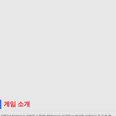
게임 소개