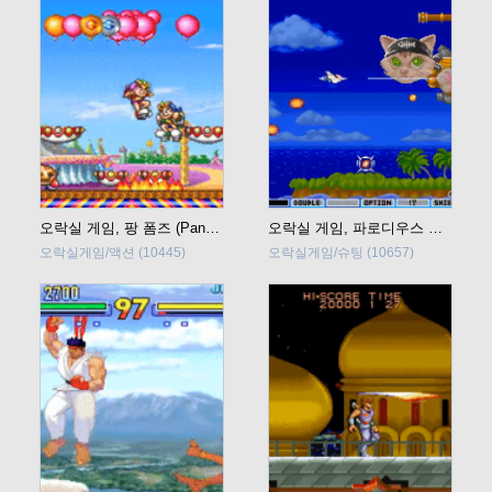
오락실 게임, 팡 폼즈 (Pang Pom's) 바로 플레이
오락실 게임, 파로디우스 다! (Parodius DA!) 바로 플레이
오락실게임/액션
(10445)
오락실게임/슈팅
(10657)