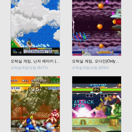
오락실 게임, 닌자 에마키 (NINJA EMAKI) 바로 플레이
오락실 게임, 오다인(Ordyne) 바로 플레이
오락실게임/슈팅
(8475)
오락실게임/슈팅
(8591)