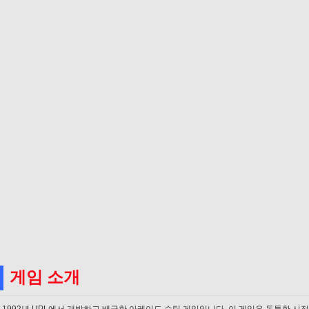
게임 소개