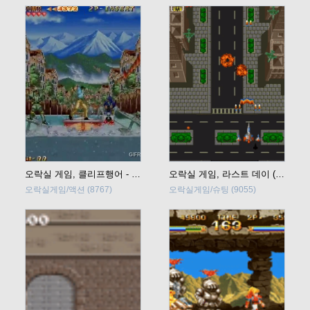
오락실 게임, 클리프행어 - 에드워드 랜디 (The Cliffhanger - Edward Randy) 바로 플레이
오락실 게임, 라스트 데이 (The Last Day) 바로 플레이
오락실게임/액션
(8767)
오락실게임/슈팅
(9055)