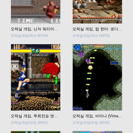
오락실 게임, 닌자 워리어즈 (The Ninja Warriors) 바로 플레이
오락실 게임, 탑 헌터: 로디 & 캐시 (Top Hunter - Roddy & Cathy) 바로 플레이
오락실게임/액션
(8754)
오락실게임/액션
(8955)
오락실 게임, 투희전승 엔젤 아이즈 (Toukidenshou - Angel Eyes) 바로 플레이
오락실 게임, 비마나 (Vimana) 바로 플레이
오락실게임/대전
(9031)
오락실게임/슈팅
(8932)