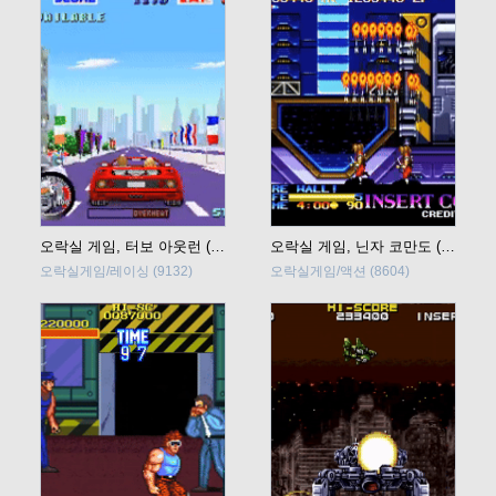
오락실 게임, 터보 아웃런 (Turbo Out Run) 바로 플레이
오락실 게임, 닌자 코만도 (Ninja Commando) 바로 플레이
오락실게임/레이싱
(9132)
오락실게임/액션
(8604)