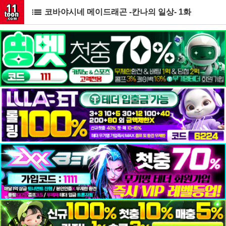
코바야시네 메이드래곤 -칸나의 일상- 1화