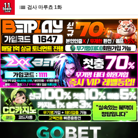
검사 마루쵸 1화