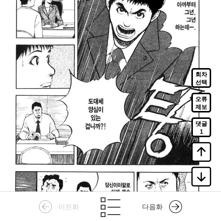
회차
선택
오류
제보
댓글
1
이전화
다음화