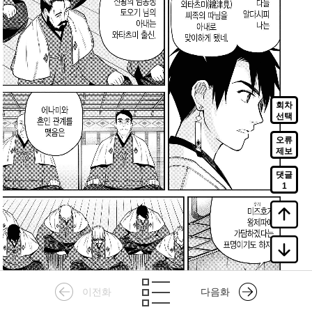
회차
선택
오류
제보
댓글
1
이전화
다음화