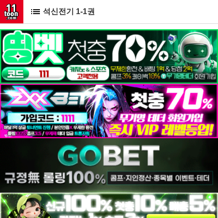
석신전기 1-1권