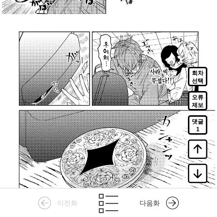
회차
선택
오류
제보
댓글
1
이전화
다음화