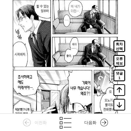
회차
선택
오류
제보
댓글
1
이전화
다음화