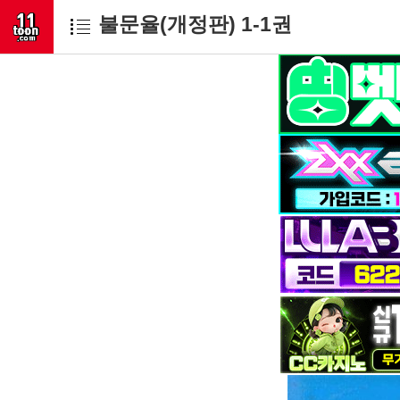
불문율(개정판) 1-1권
고객문의
toon11toon@outl
업무 제휴 문의
toon11toon