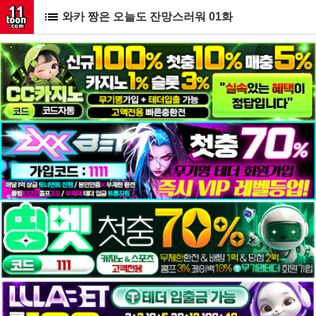
와카 짱은 오늘도 잔망스러워 01화