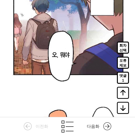
회차
선택
오류
제보
댓글
1
이전화
다음화