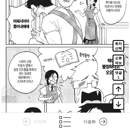
회차
선택
오류
제보
댓글
1
이전화
다음화