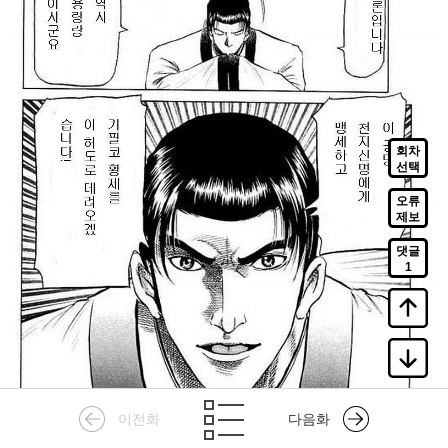
회차
선택
오류
제보
댓글
1
이전화
다음화