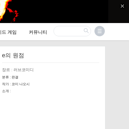
이드 게임
커뮤니티
e의 원점
장르 :
러브코미디
분류 :
완결
작가 :
코미 나오시
소개 :