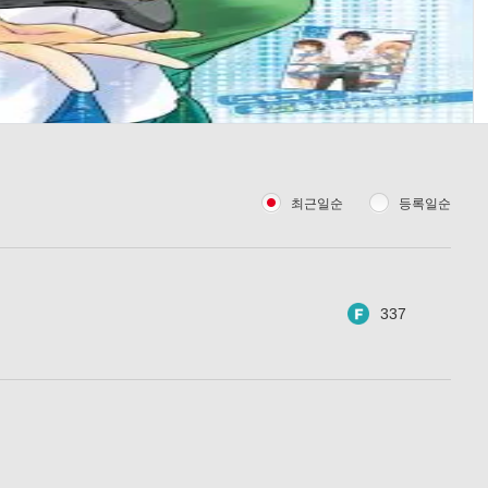
최근일순
등록일순
337