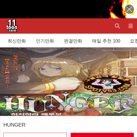
최신만화
인기만화
완결만화
매일 추천 100
요청
HUNGER