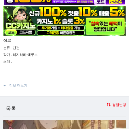
장르 :
분류 :
단편
작가 :
히지하라 에루보
소개 :
정보 더보기
정렬변경
목록