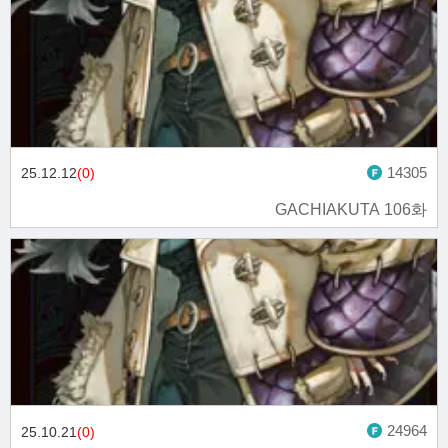
14305
25.12.12
(0)
GACHIAKUTA 106화
24964
25.10.21
(0)