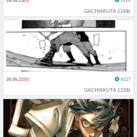
26.05.23
(0)
GACHIAKUTA 124화
6117
26.05.22
(0)
GACHIAKUTA 123화