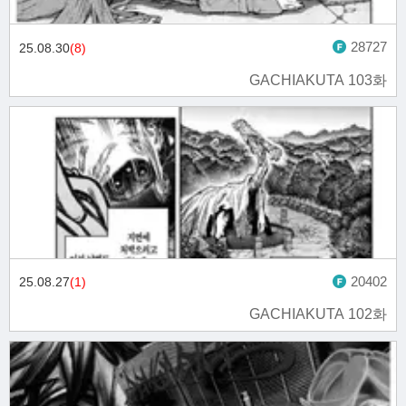
28727
25.08.30
(8)
GACHIAKUTA 103화
20402
25.08.27
(1)
GACHIAKUTA 102화