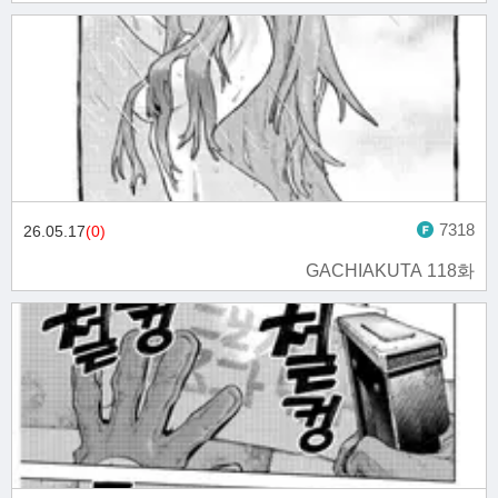
7318
26.05.17
(0)
GACHIAKUTA 118화