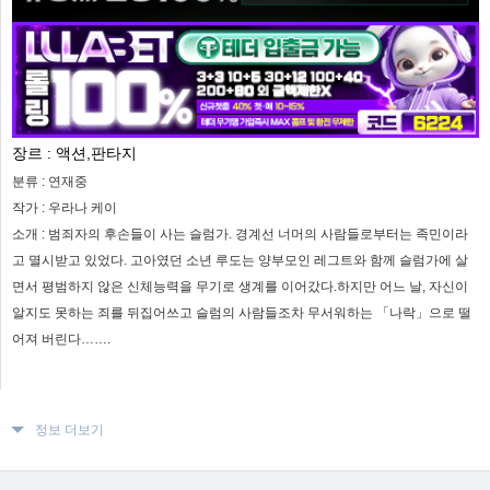
장르 :
액션,판타지
분류 :
연재중
작가 :
우라나 케이
소개 :
범죄자의 후손들이 사는 슬럼가. 경계선 너머의 사람들로부터는 족민이라
고 멸시받고 있었다. 고아였던 소년 루도는 양부모인 레그트와 함께 슬럼가에 살
면서 평범하지 않은 신체능력을 무기로 생계를 이어갔다.하지만 어느 날, 자신이
알지도 못하는 죄를 뒤집어쓰고 슬럼의 사람들조차 무서워하는 「나락」으로 떨
어져 버린다…….
정보 더보기