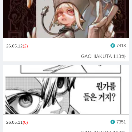
7413
26.05.12
(2)
GACHIAKUTA 113화
7351
26.05.11
(0)