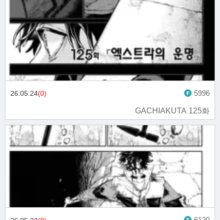
5996
26.05.24
(0)
GACHIAKUTA 125화
6120