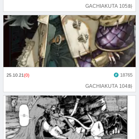
GACHIAKUTA 105화
18765
25.10.21
(0)
GACHIAKUTA 104화