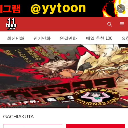
최신만화
인기만화
완결만화
매일 추천 100
요청
GACHIAKUTA