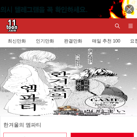
최신만화
인기만화
완결만화
매일 추천 100
요청
한겨울의 엠파티