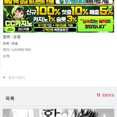
장르 :
순정
분류 :
완결
작가 :
니시카타 마이
소개 :
정보 더보기
정렬변경
목록