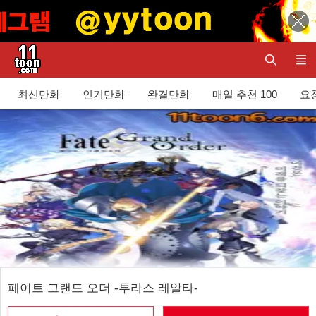
최신만화
인기만화
완결만화
매일 추천 100
요청
페이트 그랜드 오더 -투라스 레알타-