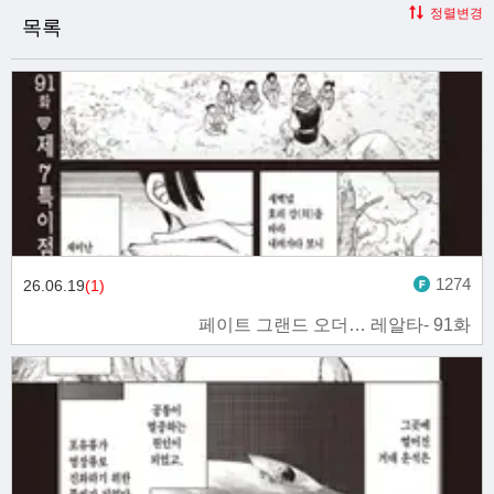
정렬변경
목록
1274
26.06.19
(1)
페이트 그랜드 오더… 레알타- 91화