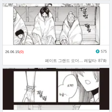
575
26.06.15
(0)
페이트 그랜드 오더… 레알타- 87화