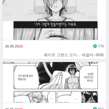
770
26.05.25
(0)
페이트 그랜드 오더… 레알타- 68화
811