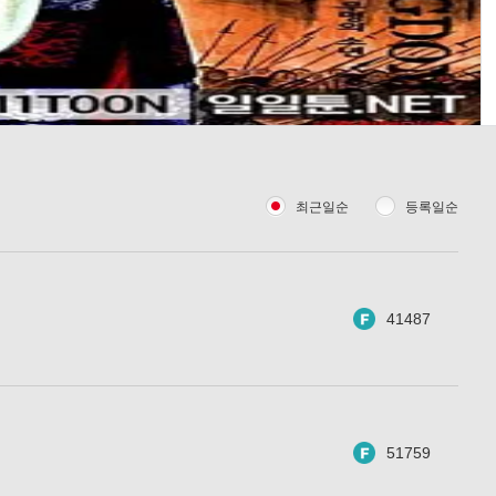
최근일순
등록일순
41487
51759