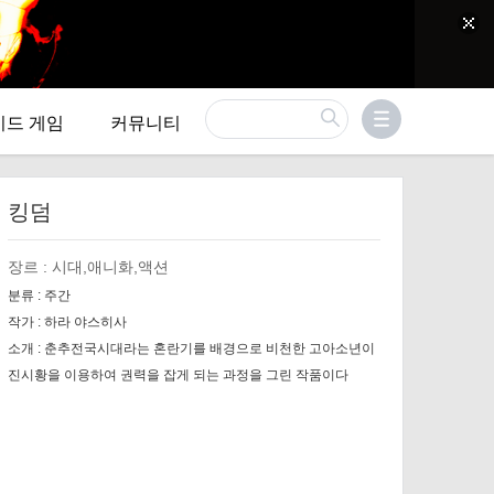
이드 게임
커뮤니티
킹덤
장르 :
시대,애니화,액션
분류 :
주간
작가 :
하라 야스히사
소개 :
춘추전국시대라는 혼란기를 배경으로 비천한 고아소년이
진시황을 이용하여 권력을 잡게 되는 과정을 그린 작품이다