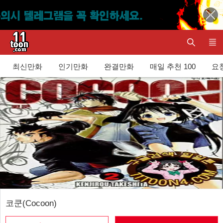
최신만화
인기만화
완결만화
매일 추천 100
요청
코쿤(Cocoon)