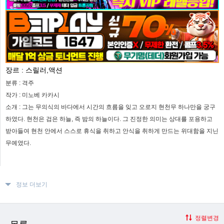
장르 :
스릴러,액션
분류 :
격주
작가 :
미노베 카카시
소개 :
그는 무의식의 바다에서 시간의 흐름을 잊고 오로지 현천무 하나만을 궁구
하였다. 현천은 검은 하늘, 즉 밤의 하늘이다. 그 진정한 의미는 상대를 포용하고
받아들여 현천 안에서 스스로 휴식을 취하고 안식을 취하게 만드는 위대함을 지닌
무예였다.
정보 더보기
정렬변경