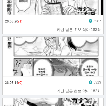
5987
26.05.20
(1)
카난 님은 초보 악마 183화
5313
26.05.14
(0)
카난 님은 초보 악마 182화