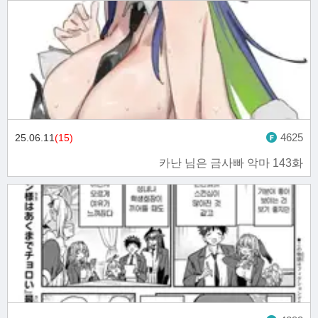
4625
25.06.11
(15)
카난 님은 금사빠 악마 143화