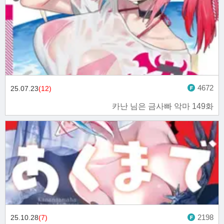
4672
25.07.23
(12)
카난 님은 금사빠 악마 149화
2198
25.10.28
(7)