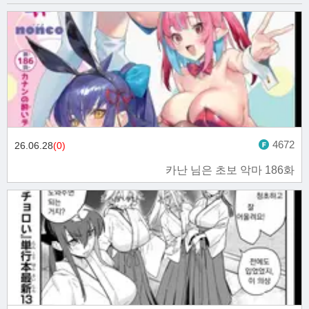
4672
26.06.28
(0)
카난 님은 초보 악마 186화