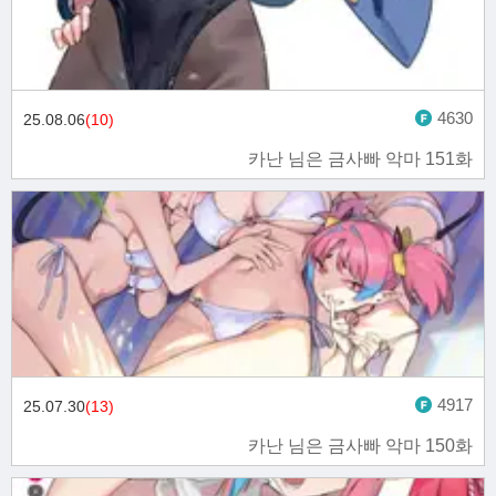
4630
25.08.06
(10)
카난 님은 금사빠 악마 151화
4917
25.07.30
(13)
카난 님은 금사빠 악마 150화