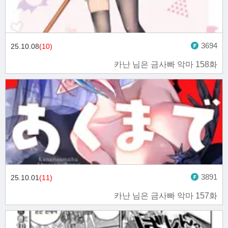
3694
25.10.08
(10)
카난 님은 금사빠 악마 158화
3891
25.10.01
(11)
카난 님은 금사빠 악마 157화