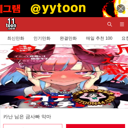
최신만화
인기만화
완결만화
매일 추천 100
요청
카난 님은 금사빠 악마