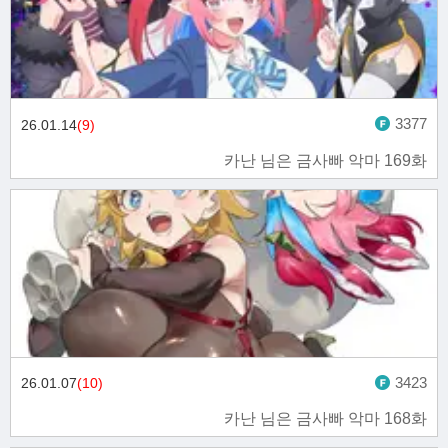
3377
26.01.14
(9)
카난 님은 금사빠 악마 169화
3423
26.01.07
(10)
카난 님은 금사빠 악마 168화