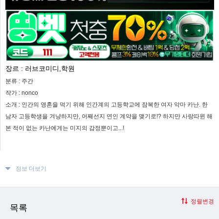
장르 :
러브코미디,학원
분류 :
주간
작가 :
nonco
소개 :
인간의 영혼을 먹기 위해 인간계의 고등학교에 잠복한 여자 악마 카난. 한
남자 고등학생을 겨냥하지만, 어째선지 연인 계약을 맺기로!? 하지만 사랑따윈 해
본 적이 없는 카난에게는 미지의 감정뿐이고...!
정보 더보기
정렬변경
목록