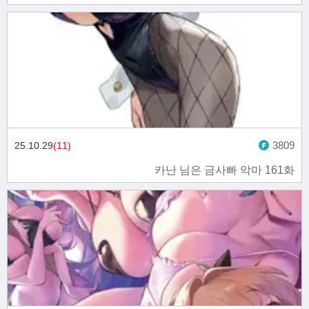
3809
25.10.29
(11)
카난 님은 금사빠 악마 161화