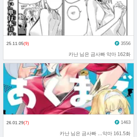
3556
25.11.05
(9)
카난 님은 금사빠 악마 162화
1463
26.01.29
(7)
카난 님은 금사빠 …악마 161.5화