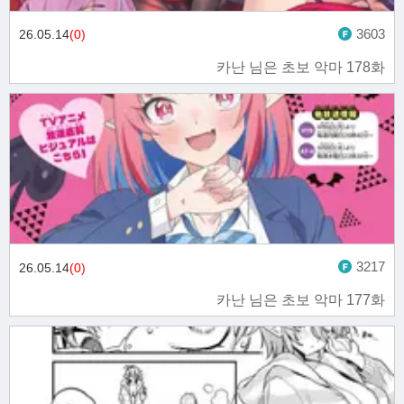
3603
26.05.14
(0)
카난 님은 초보 악마 178화
3217
26.05.14
(0)
카난 님은 초보 악마 177화