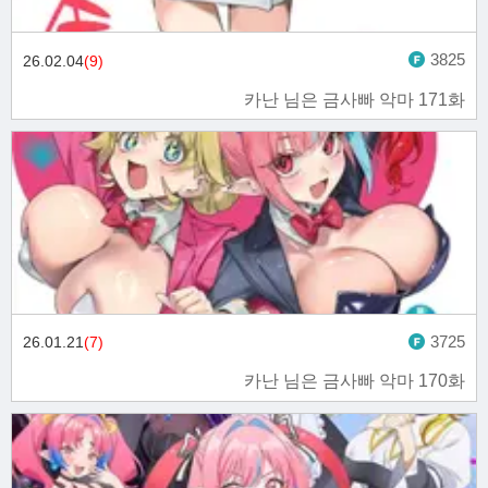
3825
26.02.04
(9)
카난 님은 금사빠 악마 171화
3725
26.01.21
(7)
카난 님은 금사빠 악마 170화