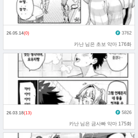
3762
26.05.14
(0)
카난 님은 초보 악마 176화
5826
26.03.18
(13)
카난 님은 금사빠 악마 175화