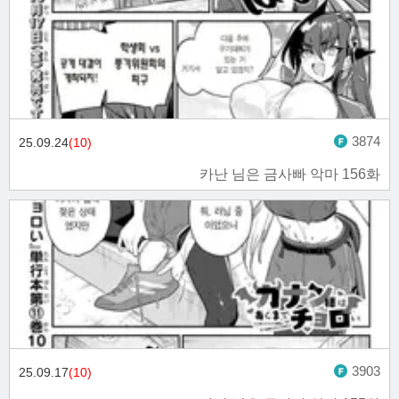
3874
25.09.24
(10)
카난 님은 금사빠 악마 156화
3903
25.09.17
(10)