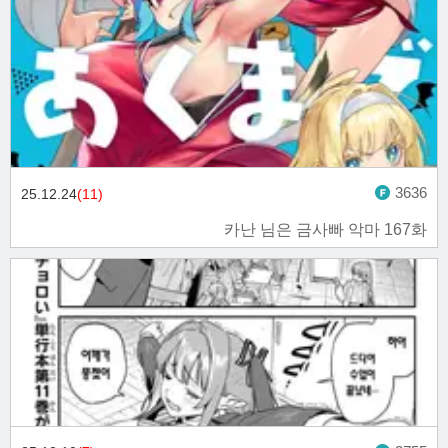
3636
25.12.24
(11)
카난 님은 금사빠 악마 167화