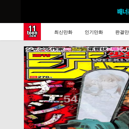
최신만화
인기만화
완결만