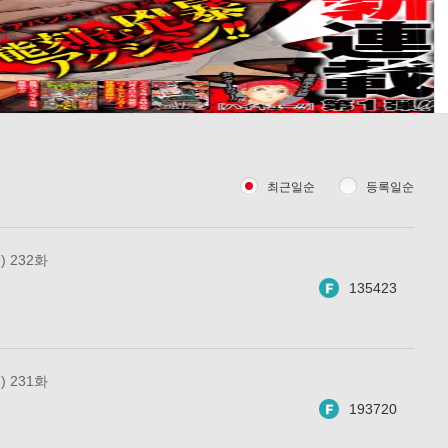
최근일순
등록일순
 232화
135423
 231화
193720