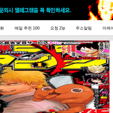
화
매일 추천 100
요청 Zip
주소알림
아케