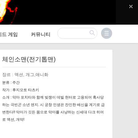
이드 게임
커뮤니티
체인소맨(전기톱맨)
장르 :
액션, 개그,애니화
분류 :
주간
작가 :
후지모토 타츠키
소개 :
악마 포치타와 함께 빚쟁이 데빌 헌터로 고용되어 혹사당
하는 극빈곤 소년 덴지. 시 궁창 인생은 잔인한 배신을 계기로 급
변한다!! 악마가 깃든 몸으로 악마를 사냥하는 신세대 다크 히어
로 액션, 개막!