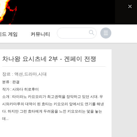
이드 게임
커뮤니티
차나왕 요시츠네 2부 - 겐페이 전쟁
장르 :
액션,드라마,시대
분류 :
완결
작가 :
사와다 히로후미
소개 :
타이라노 카요모리가 최고권력을 장악하고 있던 시대. 우
시와카마루의 대역이 된 효타는 키요모리 앞에서도 연기를 해낸
다. 하지만 그런 효타에게 두려움을 느낀 키요모리는 덫을 놓는
데...