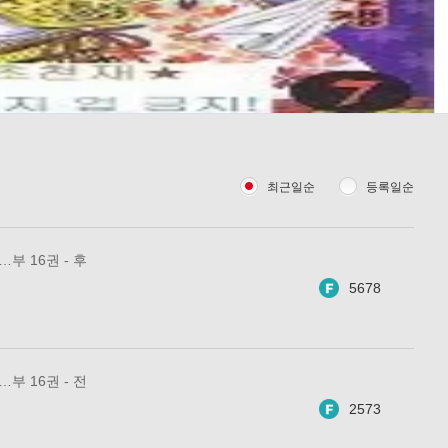
최근일순
등록일순
부 16권 - 후
5678
부 16권 - 전
2573