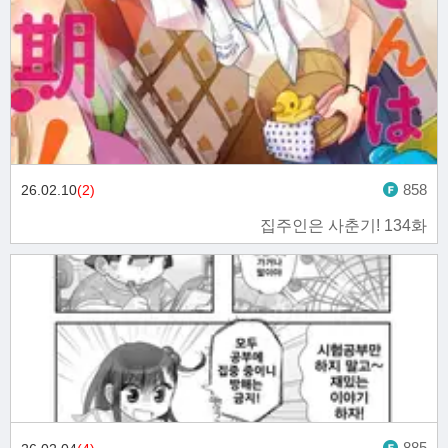
858
26.02.10
(2)
집주인은 사춘기! 134화
885