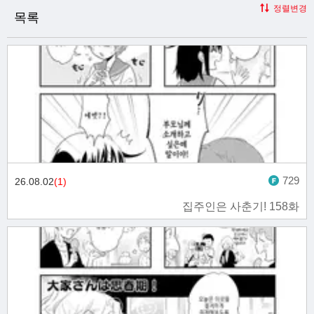
정렬변경
목록
729
26.08.02
(1)
집주인은 사춘기! 158화