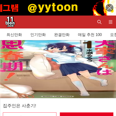
최신만화
인기만화
완결만화
매일 추천 100
요청
집주인은 사춘기!