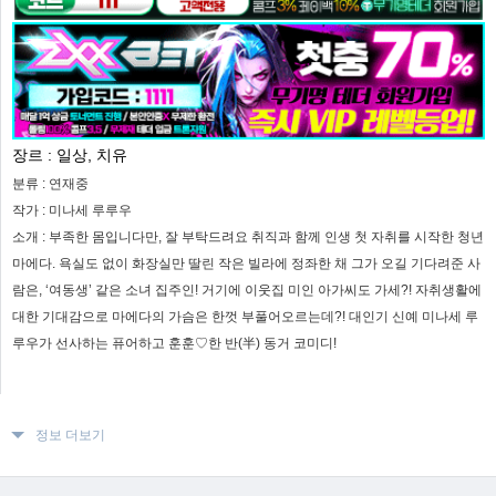
장르 :
일상, 치유
분류 :
연재중
작가 :
미나세 루루우
소개 :
부족한 몸입니다만, 잘 부탁드려요 취직과 함께 인생 첫 자취를 시작한 청년
마에다. 욕실도 없이 화장실만 딸린 작은 빌라에 정좌한 채 그가 오길 기다려준 사
람은, ‘여동생’ 같은 소녀 집주인! 거기에 이웃집 미인 아가씨도 가세?! 자취생활에
대한 기대감으로 마에다의 가슴은 한껏 부풀어오르는데?! 대인기 신예 미나세 루
루우가 선사하는 퓨어하고 훈훈♡한 반(半) 동거 코미디!
정보 더보기