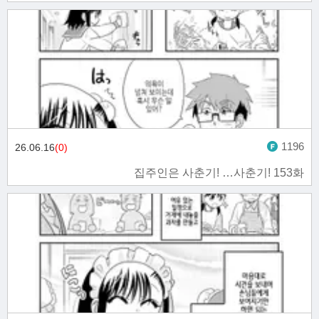
1196
26.06.16
(0)
집주인은 사춘기! …사춘기! 153화