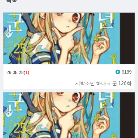
목록
6189
26.05.28
(1)
지박소년 하나코 군 126화