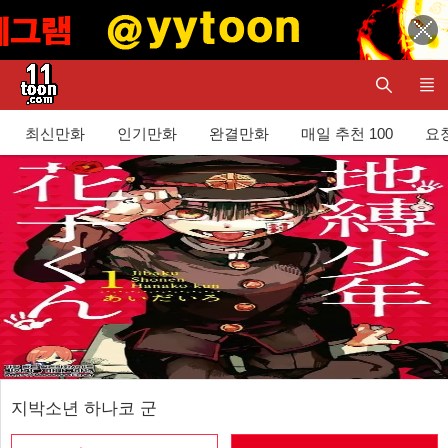
최신만화
인기만화
완결만화
매일 추천 100
요청
지박소년 하나코 군