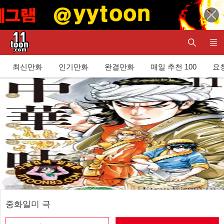
최신만화
인기만화
완결만화
매일 추천 100
요청
중화일미 극