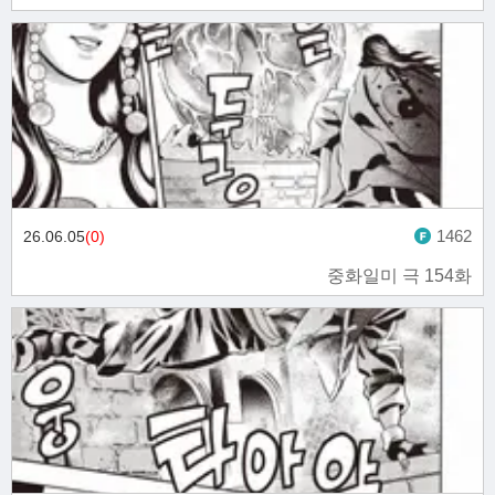
1462
26.06.05
(0)
중화일미 극 154화