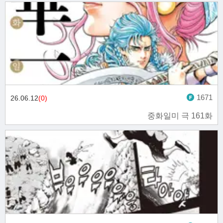
1671
26.06.12
(0)
중화일미 극 161화