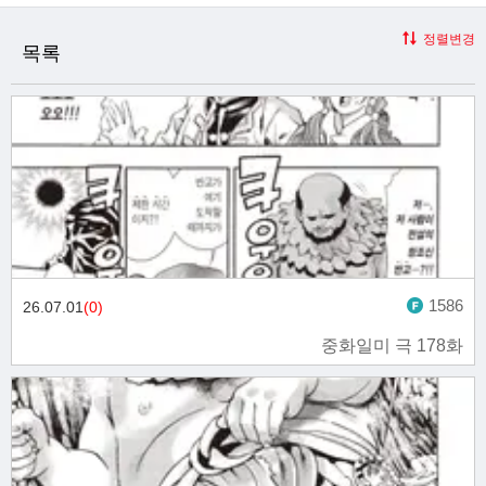
정렬변경
목록
1586
26.07.01
(0)
중화일미 극 178화