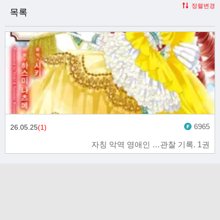
정렬변경
목록
6965
26.05.25
(1)
자칭 악역 영애인 …관찰 기록. 1권