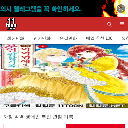
최신만화
인기만화
완결만화
매일 추천 100
요청
자칭 악역 영애인 부인 관찰 기록.