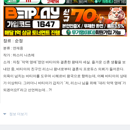
장르 :
순정
분류 :
연재중
작가 :
하스미 나츠메
소개 :
자칭 `악역 영애`였던 바티아와 결혼한 왕태자 세실. 즐거운 신혼 생활을 보
내던 중, 바티아의 친구인 리소나 왕녀로부터 결혼식 프로듀스 의뢰가 들어온다.
의욕이 넘치는 바티아를 도우며 시헤르비 왕국으로 향하는데, 어째 바티아의 상태
가 이상하다. 그러더니 바티아가 갑자기 `저, 리소나 님을 위해 `대리 악역 영애`가
되겠어요!!`라고 선언하는데…?!
정보 더보기