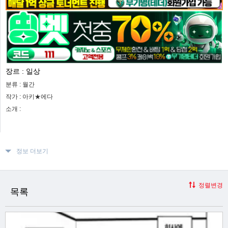
장르 :
일상
분류 :
월간
작가 :
아키★에다
소개 :
정보 더보기
정렬변경
목록