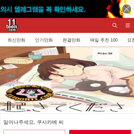
최신만화
인기만화
완결만화
매일 추천 100
요청
일어나주세요, 쿠사카베 씨