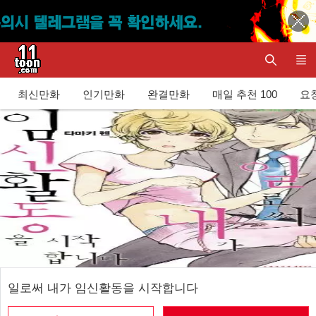
최신만화
인기만화
완결만화
매일 추천 100
요청
일로써 내가 임신활동을 시작합니다