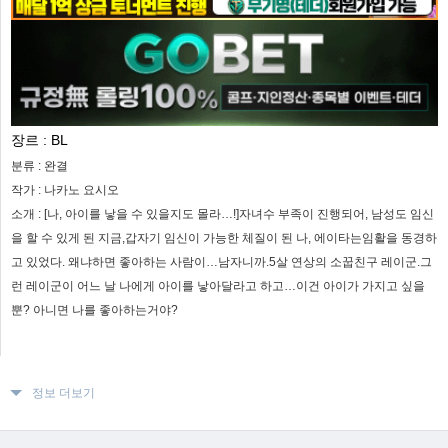
장르 :
BL
분류 :
완결
작가 :
나카노 요시오
소개 :
[나, 아이를 낳을 수 있을지도 몰라…!]자녀수 부족이 진행되어, 남성도 임신
을 할 수 있게 된 지금,갑자기 임신이 가능한 체질이 된 나, 에이타는임활을 동경하
고 있었다. 왜냐하면 좋아하는 사람이…남자니까.5살 연상의 소꿉친구 레이군.그
런 레이군이 어느 날 나에게 아이를 낳아달라고 하고…이건 아이가 가지고 싶을
뿐? 아니면 나를 좋아하는거야?
정보 더보기