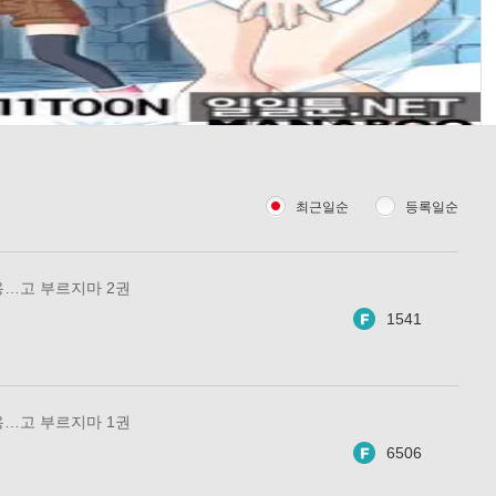
최근일순
등록일순
용…고 부르지마 2권
1541
용…고 부르지마 1권
6506