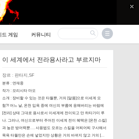
이드 게임
커뮤니티
이 세계에서 전라용사라고 부르지마
장르 :
판타지,SF
분류 :
연재중
작가 :
모리시타 마오
소개 :
장비할 수 있는 것은 타월뿐, 거의 [알몸]으로 이세계 모
험?! 어느 날, 온천 입욕 중에 여신의 부름에 응해버리는 바람에
[전라] 상태 그대로 용사로서 이세계에 전이되고 만 하타가미 루
나. 그러나, 여신으로부터 주어진 이세계 전이 혜택은 [온천 스킬]
과 높은 방어력뿐…. 사용법도 모르는 스킬을 어찌어찌 구사해서
목욕 타월만은 손에 넣었지만 상황은 거의 바뀌지 않고 거의 [전