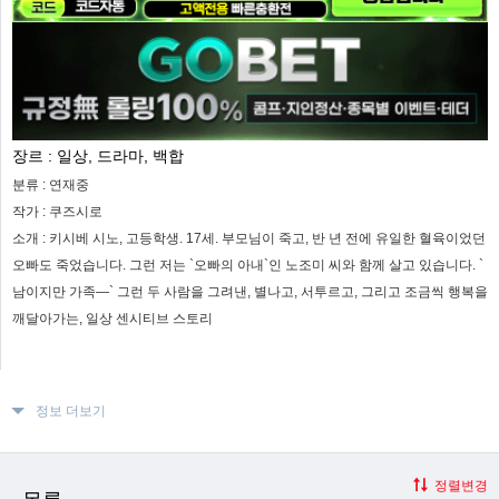
장르 :
일상, 드라마, 백합
분류 :
연재중
작가 :
쿠즈시로
소개 :
키시베 시노, 고등학생. 17세. 부모님이 죽고, 반 년 전에 유일한 혈육이었던
오빠도 죽었습니다. 그런 저는 `오빠의 아내`인 노조미 씨와 함께 살고 있습니다. `
남이지만 가족―` 그런 두 사람을 그려낸, 별나고, 서투르고, 그리고 조금씩 행복을
깨달아가는, 일상 센시티브 스토리
정보 더보기
정렬변경