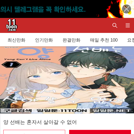
최신만화
인기만화
완결만화
매일 추천 100
요청
양 선배는 혼자서 살아갈 수 없어