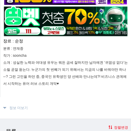
장르 :
순정
분류 :
연재중
작가 :
sooncha
소개 :
성실한 노력파 여대생 유우는 뭐든 금세 잘하지만 남자에겐 ‘귀염성 없다’는
소릴 곧잘 듣는다. 누군가의 첫 번째가 되기 위해서는 지금의 나를 바꿔야만 하나
─? 그런 고민을 하던 중, 중국인 유학생인 양 선배와 만나는데?! 비즈니스 관계에
서 시작하는 퓨어 러브 스토리 개막♥
정보 더보기
정렬변경