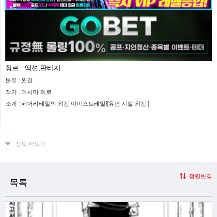
장르 :
액션,판타지
분류 :
완결
작가 :
마시마 히로
소개 :
페어리테일의 외전 아이스트레일![유년 시절 외전 ]
정보 더보기
정렬변경
목록