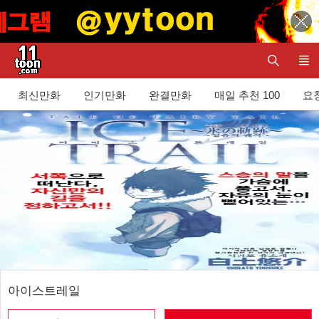
최신만화
인기만화
완결만화
매일 추천 100
요청
아이스트레일