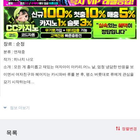
장르 :
순정
분류 :
연재중
작가 :
히나치 나오
소개 :
모든 게 흥미롭고 재밌는 여자아이 아카리.어느 날, 엄청 냉담한 반응을 보
이면서 여자친구와 헤어지는 카시와바 류를 본 후, 평소 버릇대로 류에게 관심을
갖기 시작하는데…
정보 더보기
정렬변경
목록