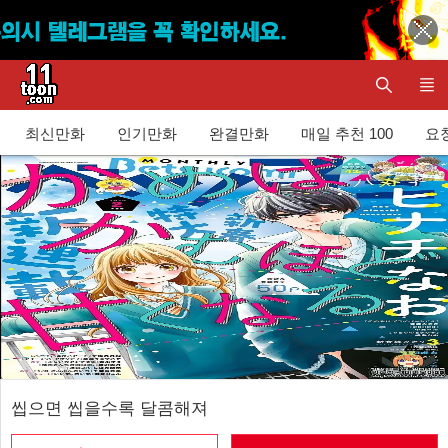
최신만화
인기만화
완결만화
매일 추천 100
요청
씹으면 씹을수록 달콤해져