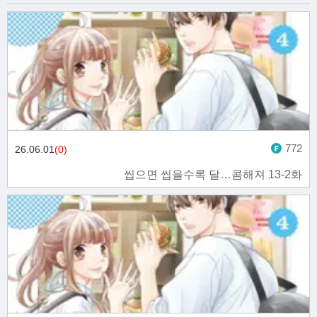
772
26.06.01
(0)
씹으면 씹을수록 달…콤해져 13-2화