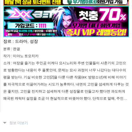
장르 :
드라마, 성장
분류 :
완결
작가 :
미야노 토모치카
소개 :
여장을 즐기는 주인공 이케다 요시노리와 주변 인물들이 사춘기의 고민으
로 방황한다는 내용이 주 플롯인데, 문제는 묘사 과정이 너무 나갔다는 대다수의
평을 받는다. 기실 비슷한 고민[2]을 다룬 다른 작품(ex: 방랑소년)에 비해 이야기
를 자극적으로 이끌어가려는 시도가 농후하다. 내면의 고민을 섬세하게 다루는 것
은 좋지만, 고민을 진지하고 섬세하게 다룬 성장물로 만들고자 했다면 과도하게
왜곡된 캐릭터 설정을 조금 더 현실적으로 바꿨어야 했다. 단적으로 말해, 주인공
에게 `몸을 바칠 정도의` 호감을 느끼는 학급 친구와 소꿉 친구, 그리고 선을 넘어
설 듯 말 듯 하는 누나 등의 인물 설정은 멀쩡한 성장 드라마로 진전시킬 수 있었던
이 만화를 에로물로 전락시켜 버리는 데 크게 일조했으니 말이다.
정보 더보기