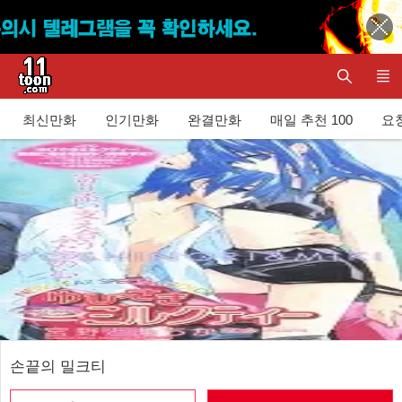
최신만화
인기만화
완결만화
매일 추천 100
요청
손끝의 밀크티