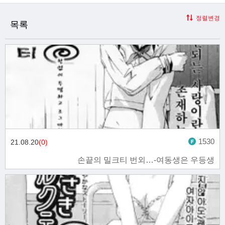
정렬변경
목록
1530
21.08.20
(0)
손끝의 밀크티 번외…-여동생은 우등생