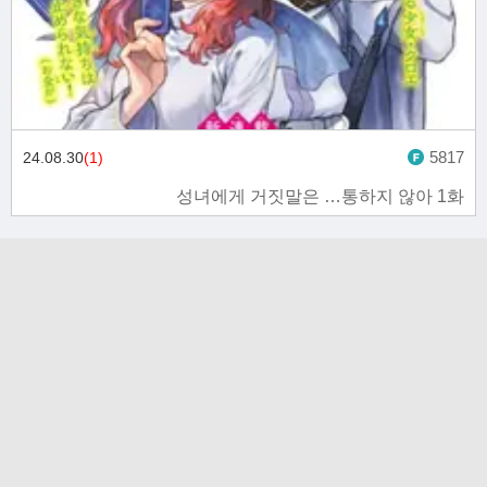
5817
24.08.30
(1)
성녀에게 거짓말은 …통하지 않아 1화
고객문의
toon11toon@outlook.com