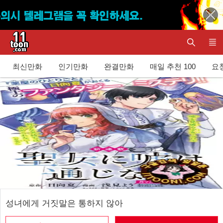
최신만화
인기만화
완결만화
매일 추천 100
요청
성녀에게 거짓말은 통하지 않아