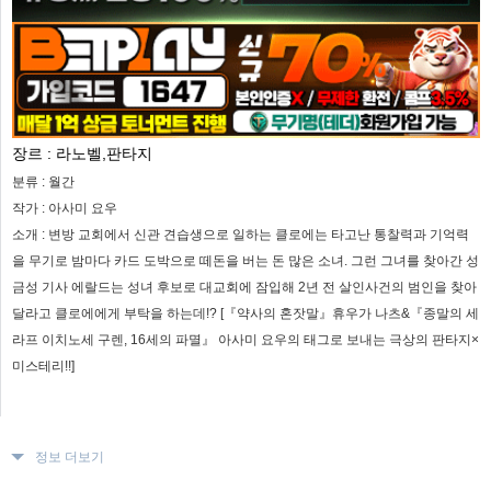
장르 :
라노벨,판타지
분류 :
월간
작가 :
아사미 요우
소개 :
변방 교회에서 신관 견습생으로 일하는 클로에는 타고난 통찰력과 기억력
을 무기로 밤마다 카드 도박으로 떼돈을 버는 돈 많은 소녀. 그런 그녀를 찾아간 성
금성 기사 에랄드는 성녀 후보로 대교회에 잠입해 2년 전 살인사건의 범인을 찾아
달라고 클로에에게 부탁을 하는데!? [『약사의 혼잣말』휴우가 나츠&『종말의 세
라프 이치노세 구렌, 16세의 파멸』 아사미 요우의 태그로 보내는 극상의 판타지×
미스테리!!]
정보 더보기