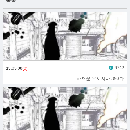
목록
9742
19.03.08
(0)
사채꾼 우시지마 393화