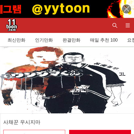
최신만화
인기만화
완결만화
매일 추천 100
요청
사채꾼 우시지마