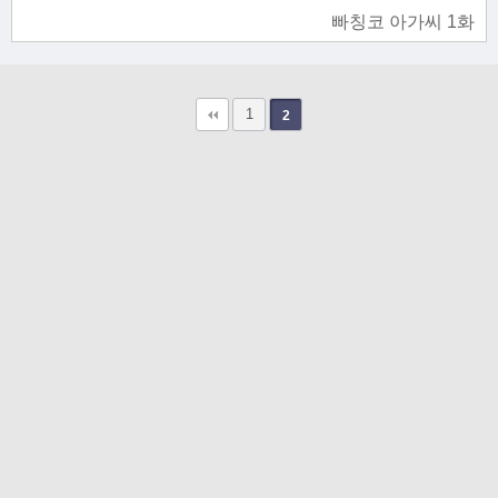
빠칭코 아가씨 1화
1
2
고객문의
toon11toon@outlook.com
업무 제휴 문의
toon11toon@outlook.com