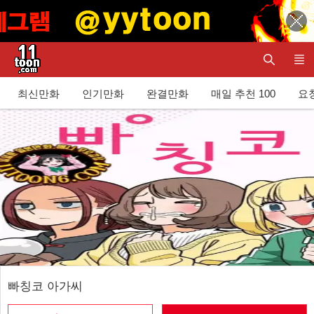
최신만화
인기만화
완결만화
매일 추천 100
요청
빠칭코 아가씨