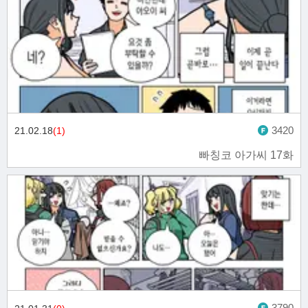
3420
21.02.18
(1)
빠칭코 아가씨 17화
3790