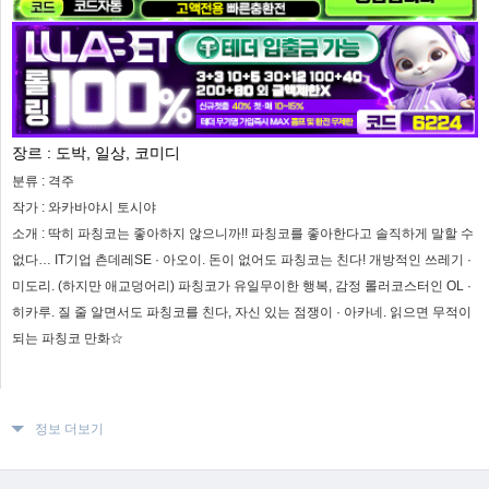
장르 :
도박, 일상, 코미디
분류 :
격주
작가 :
와카바야시 토시야
소개 :
딱히 파칭코는 좋아하지 않으니까!! 파칭코를 좋아한다고 솔직하게 말할 수
없다… IT기업 츤데레SE · 아오이. 돈이 없어도 파칭코는 친다! 개방적인 쓰레기 ·
미도리. (하지만 애교덩어리) 파칭코가 유일무이한 행복, 감정 롤러코스터인 OL ·
히카루. 질 줄 알면서도 파칭코를 친다, 자신 있는 점쟁이 · 아카네. 읽으면 무적이
되는 파칭코 만화☆
정보 더보기