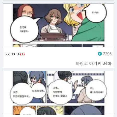
2205
22.08.16
(1)
빠칭코 아가씨 34화