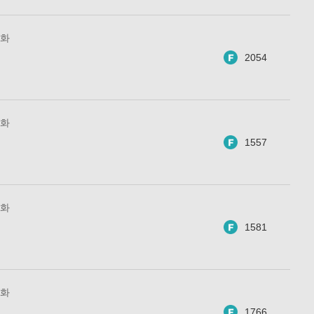
1화
2054
0화
1557
9화
1581
8화
1766