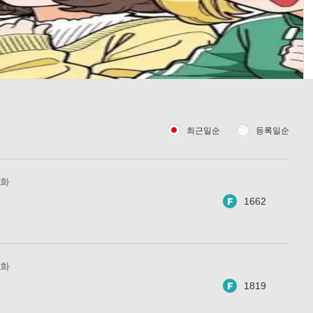
최근일순
등록일순
3화
1662
2화
1819