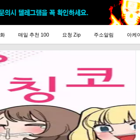
화
매일 추천 100
요청 Zip
주소알림
아케