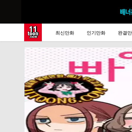
최신만화
인기만화
완결만