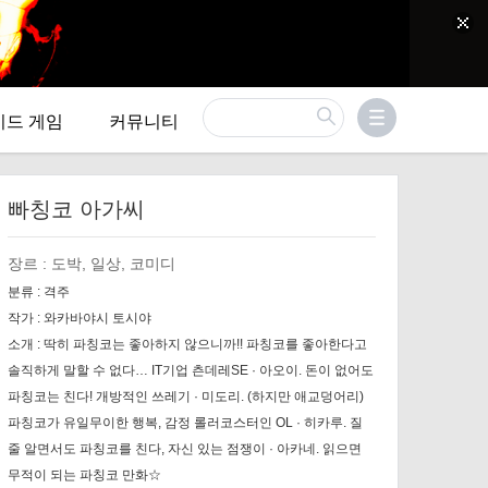
이드 게임
커뮤니티
빠칭코 아가씨
장르 :
도박, 일상, 코미디
분류 :
격주
작가 :
와카바야시 토시야
소개 :
딱히 파칭코는 좋아하지 않으니까!! 파칭코를 좋아한다고
솔직하게 말할 수 없다… IT기업 츤데레SE · 아오이. 돈이 없어도
파칭코는 친다! 개방적인 쓰레기 · 미도리. (하지만 애교덩어리)
파칭코가 유일무이한 행복, 감정 롤러코스터인 OL · 히카루. 질
줄 알면서도 파칭코를 친다, 자신 있는 점쟁이 · 아카네. 읽으면
무적이 되는 파칭코 만화☆