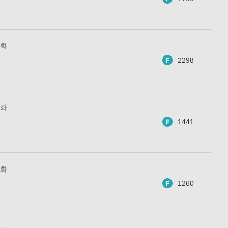
7화
2298
6화
1441
5화
1260