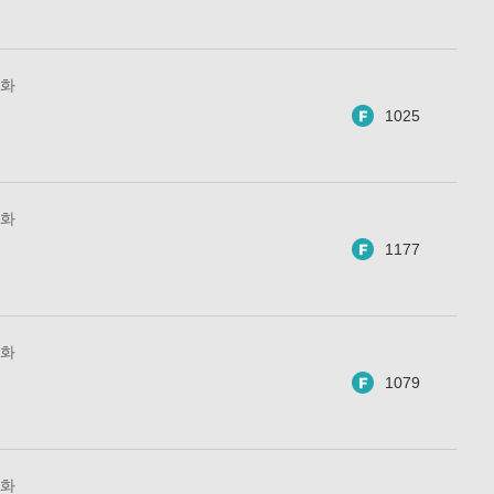
6화
1025
5화
1177
4화
1079
3화