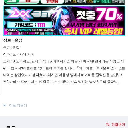
장르 :
순정
분류 :
완결
작가 :
요시자와 케이
소개 :
★도와줘요, 란제리 백과★예뻐지기만 하는 게 아니야! 란제리는 사랑도 채
워 드립니다♥하늘하늘 속이 훤히 보이는 란제리 「베이비돌」보여줄 애인도 없는
나와는 상관없다고 생각했다. 하지만 여동생 방에서 베이비돌 콜렉션을 발견! 그
건?!다리가 길어보이는 핀 힐을 고르는 방법, 가슴 밝히는 남자친구의 공략법..
정보 더보기
정렬변경