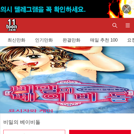
최신만화
인기만화
완결만화
매일 추천 100
요청
비밀의 베이비돌