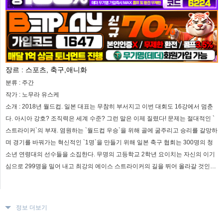
장르 :
스포츠, 축구,애니화
분류 :
주간
작가 :
노무라 유스케
소개 :
2018년 월드컵. 일본 대표는 무참히 부서지고 이번 대회도 16강에서 멈춘
다. 아시아 강호? 조직력은 세계 수준? 그런 말은 이제 질렸다! 문제는 절대적인 `
스트라이커`의 부재. 염원하는 `월드컵 우승`을 위해 골에 굶주리고 승리를 갈망하
며 경기를 바꿔가는 혁신적인 `1명`을 만들기 위해 일본 축구 협회는 300명의 청
소년 연령대의 선수들을 소집한다. 무명의 고등학교 2학년 요이치는 자신의 이기
심으로 299명을 밀어 내고 최강의 에이스 스트라이커의 길을 뛰어 올라갈 것인
가!? 등장인물 전원 `이몸`! 역사상 가장 정신 나간 이기주의 FW 축구 만화, 여기에
개막!
정보 더보기