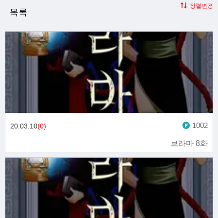
정렬변경
목록
1002
20.03.10
(0)
브라마 8화