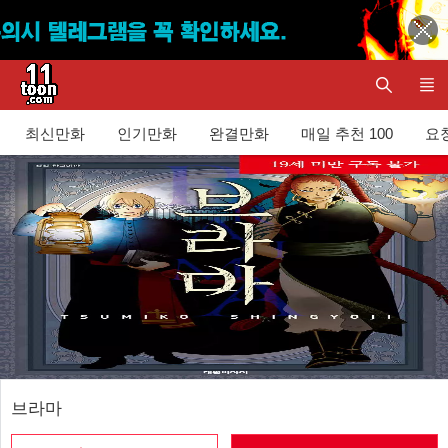
최신만화
인기만화
완결만화
매일 추천 100
요청
브라마