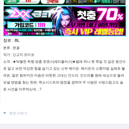
장르 :
BL
분류 :
완결
작가 :
신교지 츠미코
소개 :
★탁월한 취향 맞춤 로맨스[셰리플러스]★벌레 하나 못 죽일 것 같은 동안으
로 알고 보면 막강한 힘을 숨기고 있는 신부 헤이든. 헤이든의 소환마법 실패로 불
려온, 말은 험하지만 마음은 따뜻한 고대신 인드라. 인드라를 원래 세상으로 돌려
보낼 방법을 찾는 한편, 엑소시스트와 탐정을 겸하며 두 사람은 사랑스럽고도 슬
픈 사건을 마주하는데…?
정보 더보기