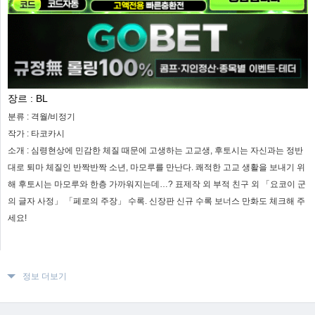
장르 :
BL
분류 :
격월/비정기
작가 :
타코카시
소개 :
심령현상에 민감한 체질 때문에 고생하는 고교생, 후토시는 자신과는 정반
대로 퇴마 체질인 반짝반짝 소년, 마모루를 만난다. 쾌적한 고교 생활을 보내기 위
해 후토시는 마모루와 한층 가까워지는데…? 표제작 외 부적 친구 외 「요코이 군
의 글자 사정」 「페로의 주장」 수록. 신장판 신규 수록 보너스 만화도 체크해 주
세요!
정보 더보기