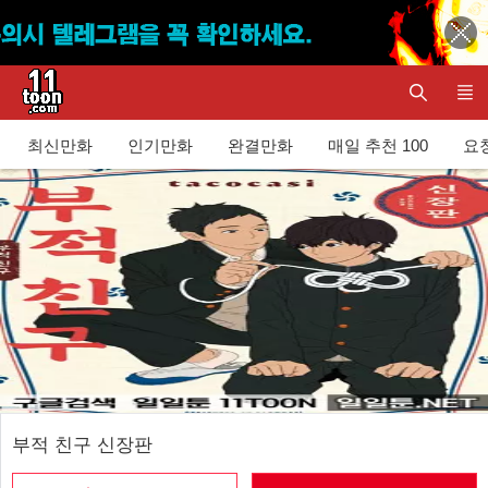
최신만화
인기만화
완결만화
매일 추천 100
요청
부적 친구 신장판