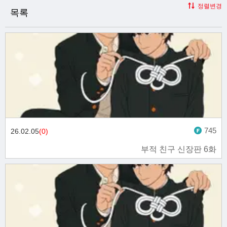
정렬변경
목록
745
26.02.05
(0)
부적 친구 신장판 6화