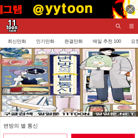
최신만화
인기만화
완결만화
매일 추천 100
요청
변방의 별 통신