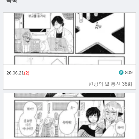
목록
809
26.06.21
(2)
변방의 별 통신 38화