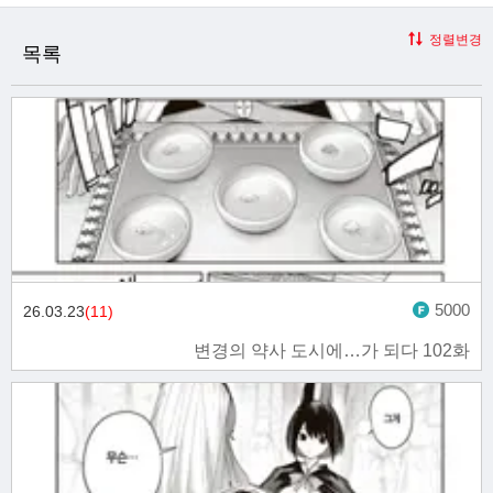
정렬변경
목록
5000
26.03.23
(11)
변경의 약사 도시에…가 되다 102화