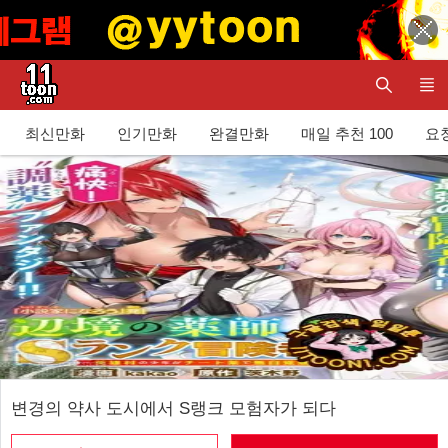
최신만화
인기만화
완결만화
매일 추천 100
요청
변경의 약사 도시에서 S랭크 모험자가 되다