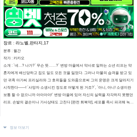
장르 :
라노벨,판타지,17
분류 :
월간
작가 :
카카오
소개 :
`네…? 나가?` 무슨 뜻……?` 변방 마을에서 약사로 일하는 소년 리프는 약
혼자에게 배신당하고 집도 일도 모든 것을 잃었다. 그러나 마물의 습격을 받고 있
던 귀족 아가씨 프리실라와 그 호위들을 도와줌으로써 그의 운명은 크게 달라지기
시작한다――! `사망자 소생시킨 정도로 어떻게 된 거죠?`, `아니, 아니! 소생이란
보통 할 수 없으니까 아아아아!` 변방 마을에 있어 자신의 실력을 자각하지 못했던
리프. 손발의 결손이나 가사상태도 고친다 [완전 회복약], 세포를 즉시 파괴해 녹인
다 [치사맹독]……등 치유신이라고도 불리는 스승에게서 배운 조제 스킬은 그야말
로 규격 밖! 도에서 모험자를 시작한 리프는 새로운 전설을 양산해, 이윽고 세계 최
강의 모험자로--!? 변방의 약사에 의한 자각무쌍, 여기서 개막!!
정보 더보기