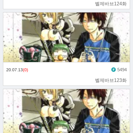
벨제바브124화
5494
20.07.13
(0)
벨제바브123화