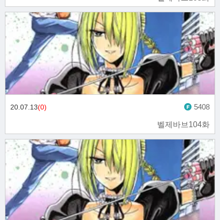
5408
20.07.13
(0)
벨제바브104화