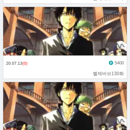
5400
20.07.13
(0)
벨제바브130화