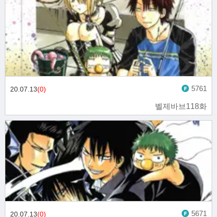
5761
20.07.13
(0)
벨제바브118화
5671
20.07.13
(0)