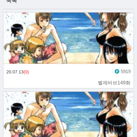
목록
5919
20.07.13
(0)
벨제바브149화