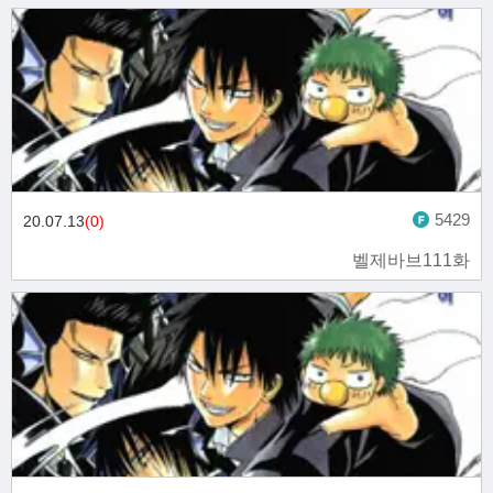
5429
20.07.13
(0)
벨제바브111화