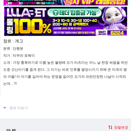
장르 :
개그
분류 :
단행본
작가 :
타무라 료헤이
소개 :
가장 흉폭하기로 이름 높은 불량배 오가 타츠미는 어느 날 한창 싸움을 하던
도중 갓난아기를 줍게 된다. 그 아기는 바로 인류를 멸망시키기 위해 온 마계의 왕
의 아들! 이 아기를 길러야 하는 운명을 짊어진 오가의 파란만장한 나날이 시작되
는데…?!
정보 더보기
정렬변경