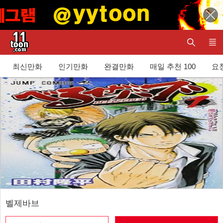
최신만화
인기만화
완결만화
매일 추천 100
요청
벨제바브