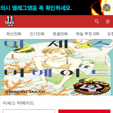
최신만화
인기만화
완결만화
매일 추천 100
요청
미세스 머메이드