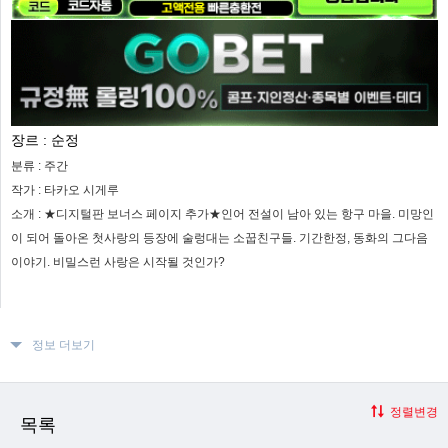
장르 :
순정
분류 :
주간
작가 :
타카오 시게루
소개 :
★디지털판 보너스 페이지 추가★인어 전설이 남아 있는 항구 마을. 미망인
이 되어 돌아온 첫사랑의 등장에 술렁대는 소꿉친구들. 기간한정, 동화의 그다음
이야기. 비밀스런 사랑은 시작될 것인가?
정보 더보기
정렬변경
목록