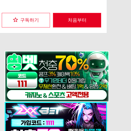
수수께끼에 휩싸인 이능력자였다. 그에 더해 다양한 사건에 암약
하는 마인, 표도르의 모습도 언뜻언뜻 보이는데……. 요코하마가
무시무시한 악몽에 휩쓸리려 하고 있다――. 「문호 스트레이독
구독하기
처음부터
스」 시리즈의 첫 번째 극장판 애니메이션의 만화화 시동!!