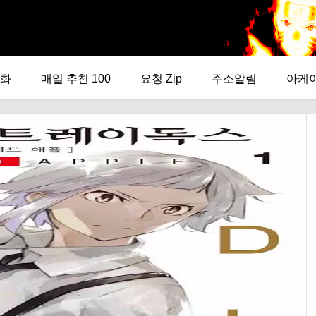
화
매일 추천 100
요청 Zip
주소알림
아케