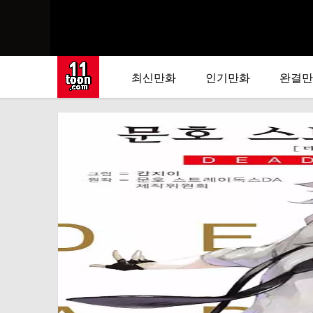
최신만화
인기만화
완결만