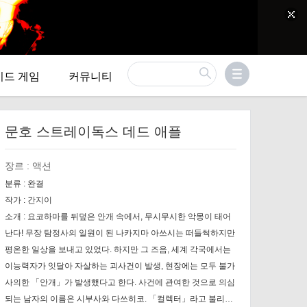
이드 게임
커뮤니티
문호 스트레이독스 데드 애플
장르 :
액션
분류 :
완결
작가 :
간지이
소개 :
요코하마를 뒤덮은 안개 속에서, 무시무시한 악몽이 태어
난다! 무장 탐정사의 일원이 된 나카지마 아쓰시는 떠들썩하지만
평온한 일상을 보내고 있었다. 하지만 그 즈음, 세계 각국에서는
이능력자가 잇달아 자살하는 괴사건이 발생, 현장에는 모두 불가
사의한 「안개」가 발생했다고 한다. 사건에 관여한 것으로 의심
되는 남자의 이름은 시부사와 다쓰히코. 「컬렉터」라고 불리는,