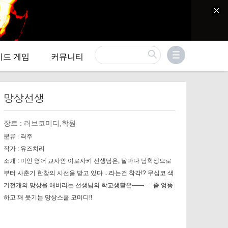
이드 게임
커뮤니티
망상선생
장르 :
러브코미디,학원
분류 :
격주
작가 :
유즈치리
소개 :
미인 영어 교사인 이로사키 선생님은, 날마다 남학생으로
부터 사춘기 한창의 시선을 받고 있다 ...라는건 착각!? 무심코 색
기전개의 망상을 해버리는 선생님의 학교생활은――…. 좀 엉뚱
하고 꽤 웃기는 망상스쿨 코미디!!