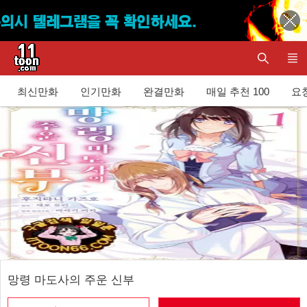
최신만화
인기만화
완결만화
매일 추천 100
요청
망령 마도사의 주운 신부