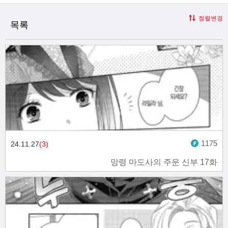
정렬변경
목록
1175
24.11.27
(3)
망령 마도사의 주운 신부 17화