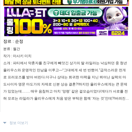
장르 :
순정
분류 :
월간
작가 :
마사키 미치
소개 :
파티에서 약혼자를 친구에게 빼앗긴 상가의 딸 라일라는 낙심하던 중 청년
율리우스와 운명적인 만남을 이루고―“그대에게 세 번 반했어.”급작스러운 전개
로 프러포즈를 받아 버린다.더구나 상대는 희귀한 마력을 지닌 뛰어난 실력의 마
도사이자 명문 마도가의 자제로 신분 상승 결혼?!하지만 율리우스에게는 큰 문제
가 있었는데……. 매우 음침하고 마치 ‘망령’ 같은 겉모습이었다!게다가 서로를 전
혀 모르는 라일라가 율리우스에게 처음 받은 부탁은 함께 ‘자는 것’인데?!버려진
소녀가 능력 있는 마도사와 함께 행복을 손에 넣는 신부 이야기, 개막!
정보 더보기