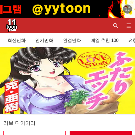
최신만화
인기만화
완결만화
매일 추천 100
요청
러브 다이어리