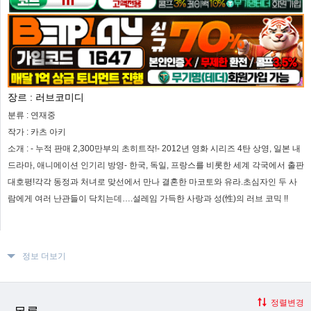
장르 :
러브코미디
분류 :
연재중
작가 :
카츠 아키
소개 :
- 누적 판매 2,300만부의 초히트작!- 2012년 영화 시리즈 4탄 상영, 일본 내
드라마, 애니메이션 인기리 방영- 한국, 독일, 프랑스를 비롯한 세계 각국에서 출판
대호평!각각 동정과 처녀로 맞선에서 만나 결혼한 마코토와 유라.초심자인 두 사
람에게 여러 난관들이 닥치는데….설레임 가득한 사랑과 성(性)의 러브 코믹 !!
정보 더보기
정렬변경