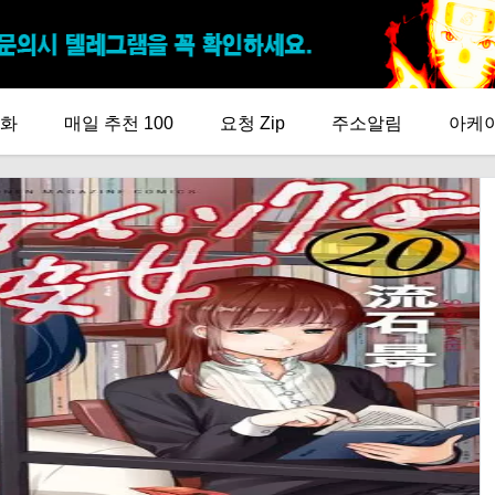
화
매일 추천 100
요청 Zip
주소알림
아케