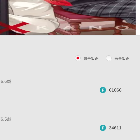
최근일순
등록일순
6.6화
61066
6.5화
34611