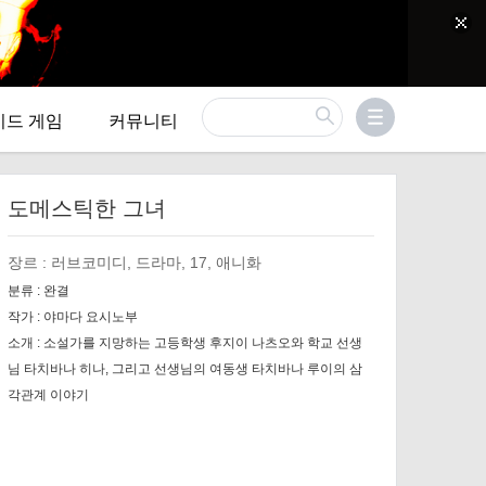
이드 게임
커뮤니티
도메스틱한 그녀
장르 :
러브코미디, 드라마, 17, 애니화
분류 :
완결
작가 :
야마다 요시노부
소개 :
소설가를 지망하는 고등학생 후지이 나츠오와 학교 선생
님 타치바나 히나, 그리고 선생님의 여동생 타치바나 루이의 삼
각관계 이야기